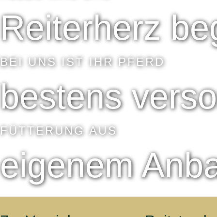
Reiterherz be
BEI UNS IST IHR PFERD
bestens verso
FÜTTERUNG AUS
eigenem Anb