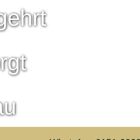
gehrt
rgt
au