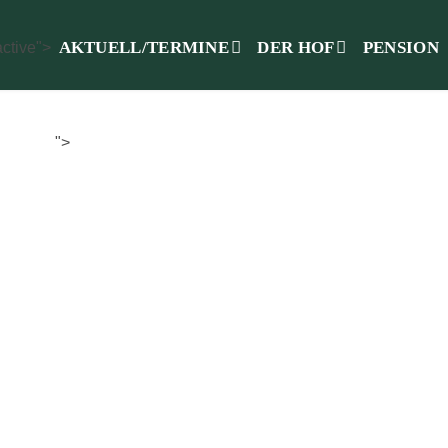
AKTUELL/TERMINE
DER HOF
PENSION
active">
TÜTZT
KONTAKT
">