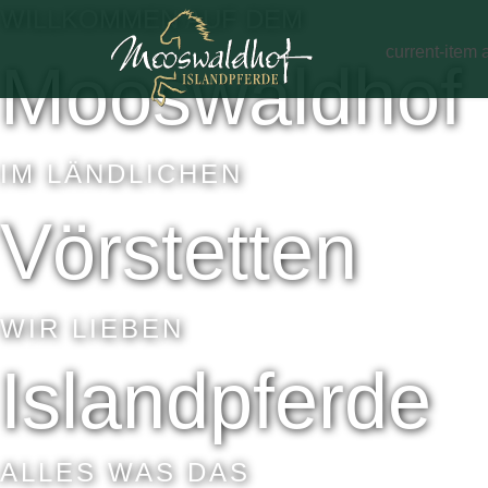
WILLKOMMEN AUF DEM
current-item 
Mooswaldhof
TIERGES
IM LÄNDLICHEN
Vörstetten
WIR LIEBEN
Islandpferde
ALLES WAS DAS