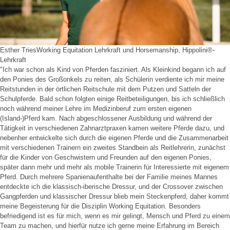
Esther Tries
Working Equitation Lehrkraft und Horsemanship, Hippolini®-
Lehrkraft
"Ich war schon als Kind von Pferden fasziniert. Als Kleinkind begann ich auf
den Ponies des Großonkels zu reiten, als Schülerin verdiente ich mir meine
Reitstunden in der örtlichen Reitschule mit dem Putzen und Satteln der
Schulpferde. Bald schon folgten einige Reitbeteiligungen, bis ich schließlich
noch während meiner Lehre im Medizinberuf zum ersten eigenen
(Island-)Pferd kam. Nach abgeschlossener Ausbildung und während der
Tätigkeit in verschiedenen Zahnarztpraxen kamen weitere Pferde dazu, und
nebenher entwickelte sich durch die eigenen Pferde und die Zusammenarbeit
mit verschiedenen Trainern ein zweites Standbein als Reitlehrerin, zunächst
für die Kinder von Geschwistern und Freunden auf den eigenen Ponies,
später dann mehr und mehr als mobile Trainerin für Interessierte mit eigenem
Pferd. Durch mehrere Spanienaufenthalte bei der Familie meines Mannes
entdeckte ich die klassisch-iberische Dressur, und der Crossover zwischen
Gangpferden und klassischer Dressur blieb mein Steckenpferd, daher kommt
meine Begeisterung für die Disziplin Working Equitation. Besonders
befriedigend ist es für mich, wenn es mir gelingt, Mensch und Pferd zu einem
Team zu machen, und hierfür nutze ich gerne meine Erfahrung im Bereich