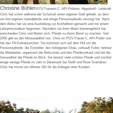
Christine Bühler
IPZV-Trainerin C, API-Prüferin, Hippolini®- Lehrkraft
Chris hat schon während der Schulzeit einen eigenen Stall gehabt, an dem
sie ihre eigenen Islandpferde und einige Pensionspferde versorgt hat. Nach
dem Abitur hat sie eine Ausbildung zur Arzthelferin gemacht und mit einem
Lehramtsstudium begonnen. Nachdem sie ihren Mann kennengelernt hat,
entscheiden Chris und Martin sich, Pferde zu ihrem Beruf zu machen. Seit
2005 gibt es den Mooswaldhof nun. Chris ist IPZV-Trainer C, API-Prüfer und
hat das FN-Fahrabzeichen. Sie kümmert sich auf dem Hof um die
Pensionspferde, die Einsteller, den hofeigenen Shop, verkauft Futter, betreut
die Mitarbeiter, organisiert die Reitschule und den Pferdeverkauf und hat die
Gesundheit der Pferde im Blick. Sie besitzt viele schöne Pferde und züchtet
einige wenige Pferde im Jahr in Dänemark bei Steffi und Rune Svendsen.
Chris hat immer ein offenes Ohr für die Anliegen ihrer Kunden.