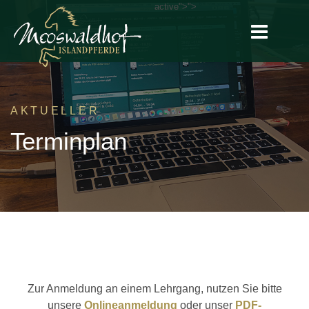
active">
">
AKTUELLER
Terminplan
Zur Anmeldung an einem Lehrgang, nutzen Sie bitte
unsere
Onlineanmeldung
oder unser
PDF-